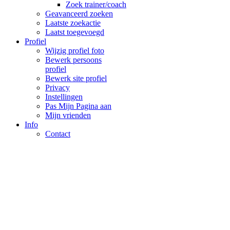
Zoek trainer/coach
Geavanceerd zoeken
Laatste zoekactie
Laatst toegevoegd
Profiel
Wijzig profiel foto
Bewerk persoons
profiel
Bewerk site profiel
Privacy
Instellingen
Pas Mijn Pagina aan
Mijn vrienden
Info
Contact