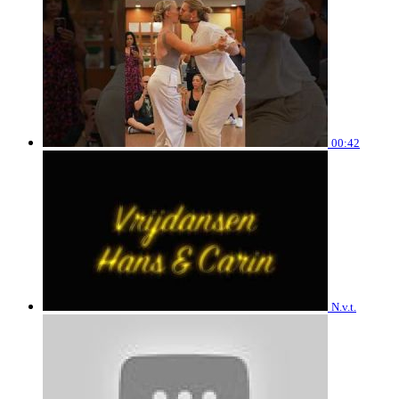
00:42
N.v.t.