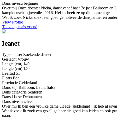
Dans niveau
beginner
Over mij
Onze dochter Nicka, danst vanaf haar 7e jaar Ballroom en La
kampioenschap juveniles 2016. Helaas heeft ze op dit moment ge
Wat ik zoek
Nicka zoekt een goed gemotiveerde danspartner en ouders
View Profile
Toevoegen als vriend
Jeanet
Type danser
Zoekende danser
Geslacht
Vrouw
Lengte (cm)
140
Lengte (cm)
140
Leeftijd
51
Plaats
Ede
Provincie
Gelderland
Dans stijl
Ballroom, Latin, Salsa
Dans categorie
Senioren
Dans klasse
Debutanten
Dans niveau
zilver
Over mij
Ik ben een vrolijke dame uit ede (gelderland). Ik heb al erva
Wat ik zoek
Ik zoek een gezellige heer die goed kan leiden en ook gr
gaan.