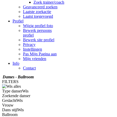
Zoek trainer/coach
Geavanceerd zoeken
Laatste zoekactie
Laatst toegevoegd
Profiel
Wijzig profiel foto
Bewerk persoons
profiel
Bewerk site profiel
Privacy
Instellingen
Pas Mijn Pagina aan
Mijn vrienden
Info
Contact
Dames - Ballroom
FILTERS
Type danser
Wis
Zoekende danser
Geslacht
Wis
Vrouw
Dans stijl
Wis
Ballroom