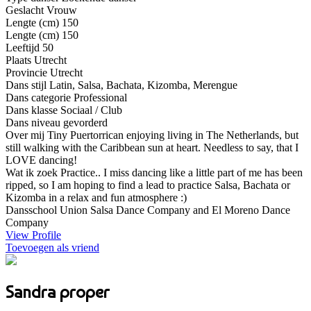
Geslacht
Vrouw
Lengte (cm)
150
Lengte (cm)
150
Leeftijd
50
Plaats
Utrecht
Provincie
Utrecht
Dans stijl
Latin, Salsa, Bachata, Kizomba, Merengue
Dans categorie
Professional
Dans klasse
Sociaal / Club
Dans niveau
gevorderd
Over mij
Tiny Puertorrican enjoying living in The Netherlands, but
still walking with the Caribbean sun at heart. Needless to say, that I
LOVE dancing!
Wat ik zoek
Practice.. I miss dancing like a little part of me has been
ripped, so I am hoping to find a lead to practice Salsa, Bachata or
Kizomba in a relax and fun atmosphere :)
Dansschool
Union Salsa Dance Company and El Moreno Dance
Company
View Profile
Toevoegen als vriend
Sandra proper