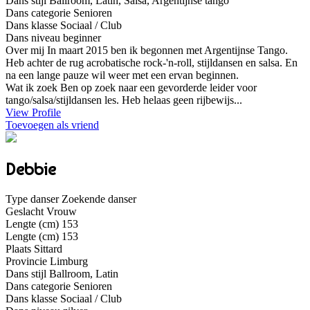
Dans stijl
Ballroom, Latin, Salsa, Argentijnse tango
Dans categorie
Senioren
Dans klasse
Sociaal / Club
Dans niveau
beginner
Over mij
In maart 2015 ben ik begonnen met Argentijnse Tango.
Heb achter de rug acrobatische rock-'n-roll, stijldansen en salsa. En
na een lange pauze wil weer met een ervan beginnen.
Wat ik zoek
Ben op zoek naar een gevorderde leider voor
tango/salsa/stijldansen les. Heb helaas geen rijbewijs...
View Profile
Toevoegen als vriend
Debbie
Type danser
Zoekende danser
Geslacht
Vrouw
Lengte (cm)
153
Lengte (cm)
153
Plaats
Sittard
Provincie
Limburg
Dans stijl
Ballroom, Latin
Dans categorie
Senioren
Dans klasse
Sociaal / Club