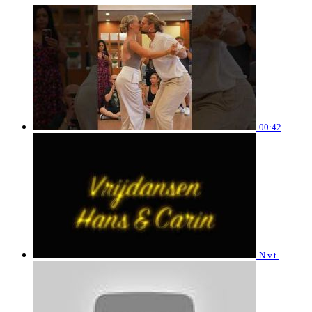
00:42
N.v.t.