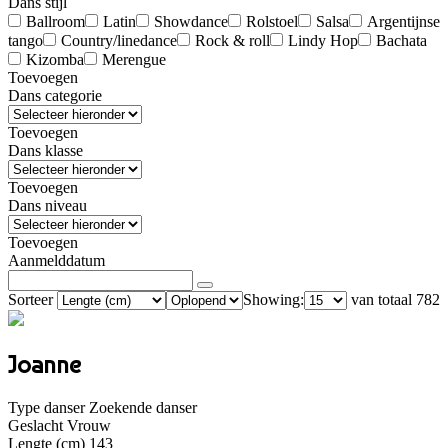
Dans stijl
Ballroom
Latin
Showdance
Rolstoel
Salsa
Argentijnse
tango
Country/linedance
Rock & roll
Lindy Hop
Bachata
Kizomba
Merengue
Toevoegen
Dans categorie
Toevoegen
Dans klasse
Toevoegen
Dans niveau
Toevoegen
Aanmelddatum
Sorteer
Showing:
van totaal 782
Joanne
Type danser
Zoekende danser
Geslacht
Vrouw
Lengte (cm)
143