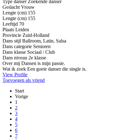
Type danser
Zoekende danser
Geslacht
Vrouw
Lengte (cm)
155
Lengte (cm)
155
Leeftijd
70
Plaats
Leiden
Provincie
Zuid-Holland
Dans stijl
Ballroom, Latin, Salsa
Dans categorie
Senioren
Dans klasse
Sociaal / Club
Dans niveau
2e klasse
Over mij
Dansen is mijn passie.
Wat ik zoek
Een goeie danser die single is.
View Profile
Toevoegen als vriend
Start
Vorige
1
2
3
4
5
6
7