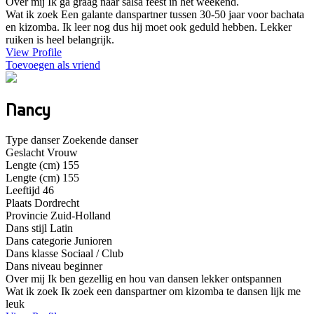
Over mij
Ik ga graag naar salsa feest in het weekend.
Wat ik zoek
Een galante danspartner tussen 30-50 jaar voor bachata
en kizomba. Ik leer nog dus hij moet ook geduld hebben. Lekker
ruiken is heel belangrijk.
View Profile
Toevoegen als vriend
Nancy
Type danser
Zoekende danser
Geslacht
Vrouw
Lengte (cm)
155
Lengte (cm)
155
Leeftijd
46
Plaats
Dordrecht
Provincie
Zuid-Holland
Dans stijl
Latin
Dans categorie
Junioren
Dans klasse
Sociaal / Club
Dans niveau
beginner
Over mij
Ik ben gezellig en hou van dansen lekker ontspannen
Wat ik zoek
Ik zoek een danspartner om kizomba te dansen lijk me
leuk