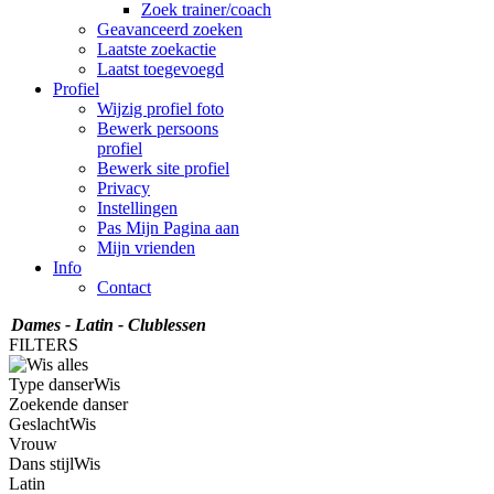
Zoek trainer/coach
Geavanceerd zoeken
Laatste zoekactie
Laatst toegevoegd
Profiel
Wijzig profiel foto
Bewerk persoons
profiel
Bewerk site profiel
Privacy
Instellingen
Pas Mijn Pagina aan
Mijn vrienden
Info
Contact
Dames - Latin - Clublessen
FILTERS
Type danser
Wis
Zoekende danser
Geslacht
Wis
Vrouw
Dans stijl
Wis
Latin