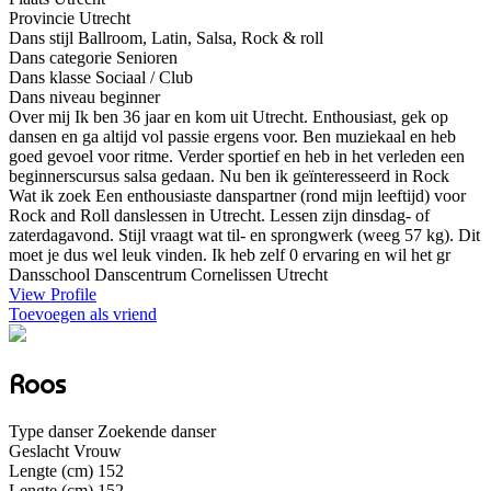
Provincie
Utrecht
Dans stijl
Ballroom, Latin, Salsa, Rock & roll
Dans categorie
Senioren
Dans klasse
Sociaal / Club
Dans niveau
beginner
Over mij
Ik ben 36 jaar en kom uit Utrecht. Enthousiast, gek op
dansen en ga altijd vol passie ergens voor. Ben muziekaal en heb
goed gevoel voor ritme. Verder sportief en heb in het verleden een
beginnerscursus salsa gedaan. Nu ben ik geïnteresseerd in Rock
Wat ik zoek
Een enthousiaste danspartner (rond mijn leeftijd) voor
Rock and Roll danslessen in Utrecht. Lessen zijn dinsdag- of
zaterdagavond. Stijl vraagt wat til- en sprongwerk (weeg 57 kg). Dit
moet je dus wel leuk vinden. Ik heb zelf 0 ervaring en wil het gr
Dansschool
Danscentrum Cornelissen Utrecht
View Profile
Toevoegen als vriend
Roos
Type danser
Zoekende danser
Geslacht
Vrouw
Lengte (cm)
152
Lengte (cm)
152