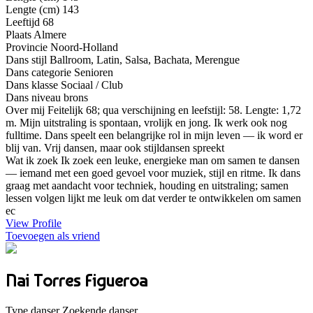
Lengte (cm)
143
Leeftijd
68
Plaats
Almere
Provincie
Noord-Holland
Dans stijl
Ballroom, Latin, Salsa, Bachata, Merengue
Dans categorie
Senioren
Dans klasse
Sociaal / Club
Dans niveau
brons
Over mij
Feitelijk 68; qua verschijning en leefstijl: 58. Lengte: 1,72
m. Mijn uitstraling is spontaan, vrolijk en jong. Ik werk ook nog
fulltime. Dans speelt een belangrijke rol in mijn leven — ik word er
blij van. Vrij dansen, maar ook stijldansen spreekt
Wat ik zoek
Ik zoek een leuke, energieke man om samen te dansen
— iemand met een goed gevoel voor muziek, stijl en ritme. Ik dans
graag met aandacht voor techniek, houding en uitstraling; samen
lessen volgen lijkt me leuk om dat verder te ontwikkelen om samen
ec
View Profile
Toevoegen als vriend
Nai Torres Figueroa
Type danser
Zoekende danser