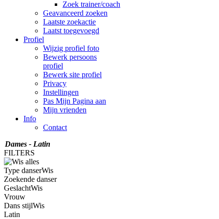
Zoek trainer/coach
Geavanceerd zoeken
Laatste zoekactie
Laatst toegevoegd
Profiel
Wijzig profiel foto
Bewerk persoons
profiel
Bewerk site profiel
Privacy
Instellingen
Pas Mijn Pagina aan
Mijn vrienden
Info
Contact
Dames - Latin
FILTERS
Type danser
Wis
Zoekende danser
Geslacht
Wis
Vrouw
Dans stijl
Wis
Latin