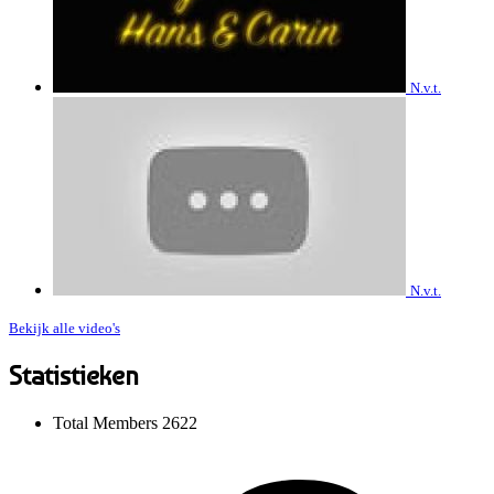
N.v.t.
N.v.t.
Bekijk alle video's
Statistieken
Total Members
2622