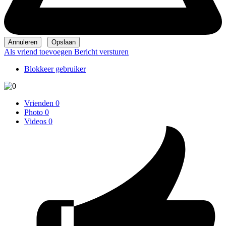
Als vriend toevoegen
Bericht versturen
Blokkeer gebruiker
Vrienden
0
Photo
0
Videos
0