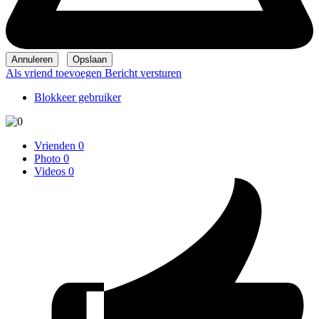
Als vriend toevoegen
Bericht versturen
Blokkeer gebruiker
Vrienden
0
Photo
0
Videos
0