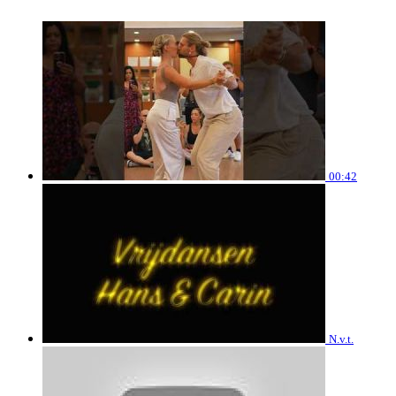
00:42
N.v.t.