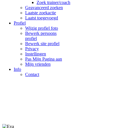
Zoek trainer/coach
Geavanceerd zoeken
Laatste zoekactie
Laatst toegevoegd
Profiel
Wijzig profiel foto
Bewerk persoons
profiel
Bewerk site profiel
Privacy
Instellingen
Pas Mijn Pagina aan
Mijn vrienden
Info
Contact